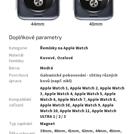
Doplňkové parametry
Kategorie
:
Řemínky na Apple Watch
Materiál
Kovové
,
Ocelové
řemínku
:
Barva
:
Modrá
Povrchová
Galvanické pokovování - slitiny různých
úprava
:
kovů (např. nikl)
Apple Watch 1
,
Apple Watch 2
,
Apple Watch
3
,
Apple Watch 4
,
Apple Watch 5
,
Apple
Kompatibilní
Watch 6
,
Apple Watch 7
,
Apple Watch 8
,
zařízení
:
Apple Watch SE
,
Apple Watch 9
,
Apple
Watch 10
,
Apple Watch 11
,
Apple Watch
ULTRA 1 / 2 / 3
Typ zapínání
:
Magnet
38mm, 40mm, 41mm, 42mm, 44mm, 45mm,
Šířka uchycení
: