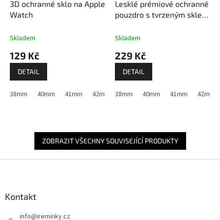
3D ochranné sklo na Apple
Lesklé prémiové ochranné
Watch
pouzdro s tvrzeným sklem
pro Apple Watch
Skladem
Skladem
129 Kč
229 Kč
DETAIL
DETAIL
38mm
40mm
41mm
42mm (Apple Watch 1,2,3)
38mm
40mm
41mm
42mm (Apple W
42mm (A
ZOBRAZIT VŠECHNY SOUVISEJÍCÍ PRODUKTY
Z
á
p
a
Kontakt
t
info
@
ireminky.cz
í