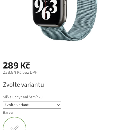
289 Kč
238,84 Kč bez DPH
Měrná
Zvolte variantu
cena:
Šířka uchycení řemínku
Barva