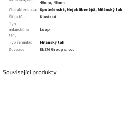
49mm, 46mm
Charakteristika
:
Společenské
,
Nejoblíbenější
,
Milánský tah
Šířka těla
:
Klasická
Typ
milánského
Loop
tahu
:
Typ řemínku
:
Milánský tah
Dovozce
:
ENEM Group s.r.o.
Související produkty