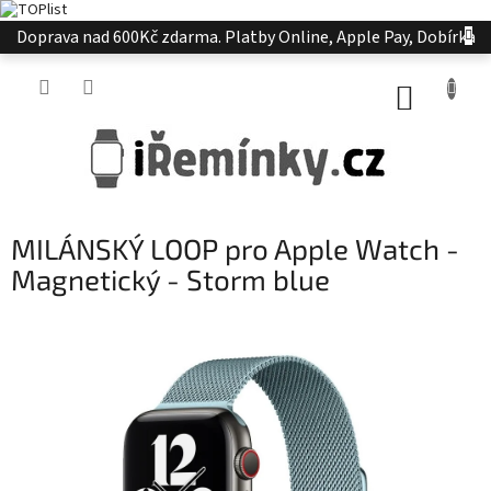
Přejít
Doprava nad 600Kč zdarma. Platby Online, Apple Pay, Dobírka
na
obsah
NÁKUP
KOŠÍK
MILÁNSKÝ LOOP pro Apple Watch -
Magnetický - Storm blue