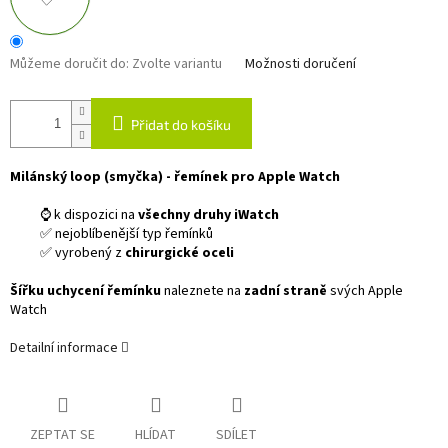
Můžeme doručit do:
Zvolte variantu
Možnosti doručení
Přidat do košíku
Milánský loop (smyčka) - řemínek pro Apple Watch
⌚ k dispozici na
všechny druhy iWatch
✅ nejoblíbenější typ řemínků
✅ vyrobený z
chirurgické oceli
Šířku uchycení řemínku
naleznete na
zadní straně
svých Apple
Watch
Detailní informace
ZEPTAT SE
HLÍDAT
SDÍLET