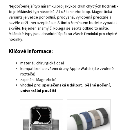
Nejoblíbenější typ náramku pro jakýkoli druh chytrých hodinek -
to je Milánský typ náramků. Ať už tah nebo loop. Magnetická
varianta je velice pohodlná, prodyšná, vyrobená precizně a
skvěle drží - nerozepíná se. S tímto řemínkem budete vypadat
skvěle. Nejeden známý či kolega se zeptá odkud to máte.
Milánské typy jsou absolutní špičkou všech řemínků pro chytré
hodinky.
Klíčové informace:
materiál: chirurgická ocel
kompatibilní se všemi druhy Apple Watch (dle zvolené
rozteče)
zapínání: Magnetické
vhodné pro:
společenská událost, běžné nošení,
univerzální použití