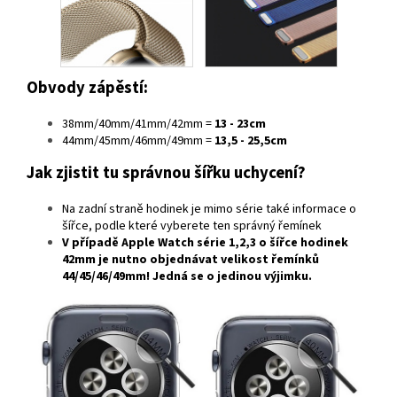
Obvody zápěstí:
38mm/40mm/41mm/42mm =
13 - 23cm
44mm/45mm/46mm/49mm =
13,5 - 25,5cm
Jak zjistit tu správnou šířku uchycení?
Na zadní straně hodinek je mimo série také informace o
šířce, podle které vyberete ten správný řemínek
V případě
Apple Watch série 1,2,3
o šířce hodinek
42mm
je nutno objednávat velikost řemínků
44/45/46/49mm
! Jedná se o jedinou výjimku.