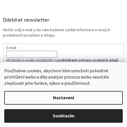
Odebírat newsletter
Vložte svůj e-mail a my vám budeme zasílat informace o nových
produktech na našem e-shopu.
E-mail
Vložením e-mailu souhlasíte s
podmínkami ochrany osobních údajů
Používáme cookies, abychom Vám umožnili pohodlné
PŘIHLÁSIT SE
prohlížení webu a díky analýze provozu webu neustále
zlepšovali jeho funkce, výkon a použitelnost.
Nastavení
Vytvořil Shoptet
Souhlasím
Copyright 2026
iŘemínky.cz
. Všechna práva vyhrazena.