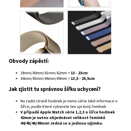
Obvody zápěstí:
38mm/40mm/41mm/42mm =
13 - 23cm
44mm/45mm/46mm/49mm =
13,5 - 25,5cm
Jak zjistit tu správnou šířku uchycení?
Na zadní straně hodinek je mimo série také informace o
šířce, podle které vyberete ten správný řemínek
V případě
Apple Watch série 1,2,3
o šířce hodinek
42mm
je nutno objednávat velikost řemínků
44/45/46/49mm
! Jedná se o jedinou výjimku.