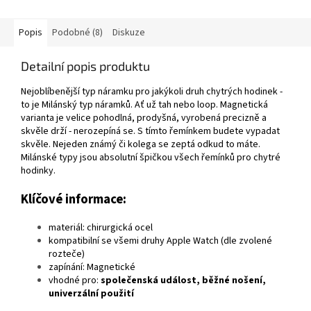
Popis
Podobné (8)
Diskuze
Detailní popis produktu
Nejoblíbenější typ náramku pro jakýkoli druh chytrých hodinek -
to je Milánský typ náramků. Ať už tah nebo loop. Magnetická
varianta je velice pohodlná, prodyšná, vyrobená precizně a
skvěle drží - nerozepíná se. S tímto řemínkem budete vypadat
skvěle. Nejeden známý či kolega se zeptá odkud to máte.
Milánské typy jsou absolutní špičkou všech řemínků pro chytré
hodinky.
Klíčové informace:
materiál: chirurgická ocel
kompatibilní se všemi druhy Apple Watch (dle zvolené
rozteče)
zapínání: Magnetické
vhodné pro:
společenská událost, běžné nošení,
univerzální použití