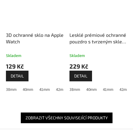
3D ochranné sklo na Apple
Lesklé prémiové ochranné
Watch
pouzdro s tvrzeným sklem
pro Apple Watch
Skladem
Skladem
129 Kč
229 Kč
DETAIL
DETAIL
38mm
40mm
41mm
42mm (Apple Watch 1,2,3)
38mm
40mm
41mm
42mm (Apple W
42mm (A
ZOBRAZIT VŠECHNY SOUVISEJÍCÍ PRODUKTY
Z