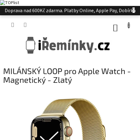
Přejít
Doprava nad 600Kč zdarma. Platby Online, Apple Pay, Dobírka
na
obsah
NÁKUP
KOŠÍK
MILÁNSKÝ LOOP pro Apple Watch -
Magnetický - Zlatý