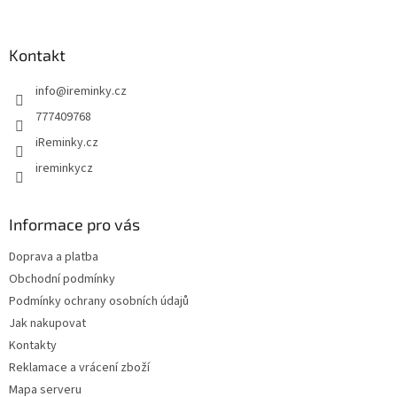
á
p
a
Kontakt
t
info
@
ireminky.cz
í
777409768
iReminky.cz
ireminkycz
Informace pro vás
Doprava a platba
Obchodní podmínky
Podmínky ochrany osobních údajů
Jak nakupovat
Kontakty
Reklamace a vrácení zboží
Mapa serveru