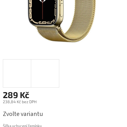
289 Kč
238,84 Kč bez DPH
Měrná
Zvolte variantu
cena:
Šířka uchycení řemínku