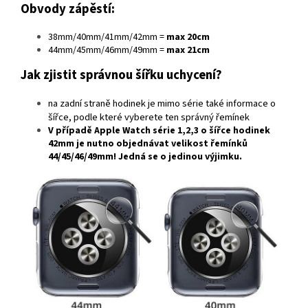
Obvody zápěstí:
38mm/40mm/41mm/42mm =
max 20cm
44mm/45mm/46mm/49mm =
max 21cm
Jak zjistit správnou šířku uchycení?
na zadní straně hodinek je mimo série také informace o
šířce, podle které vyberete ten správný řemínek
V případě
Apple Watch série 1,2,3
o šířce hodinek
42mm
je nutno objednávat velikost řemínků
44/45/46/49mm
! Jedná se o jedinou výjimku.