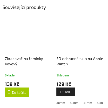
Související produkty
Zkracovač na řemínky -
3D ochranné sklo na Apple
Kovový
Watch
Skladem
Skladem
139 Kč
129 Kč
DETAIL
Do košíku
38mm
40mm
41mm
42mm (A