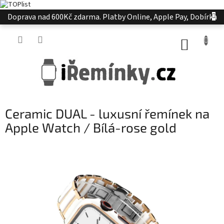
Přejít
Doprava nad 600Kč zdarma. Platby Online, Apple Pay, Dobírka
na
obsah
NÁKUP
KOŠÍK
Ceramic DUAL - luxusní řemínek na
Apple Watch / Bílá-rose gold