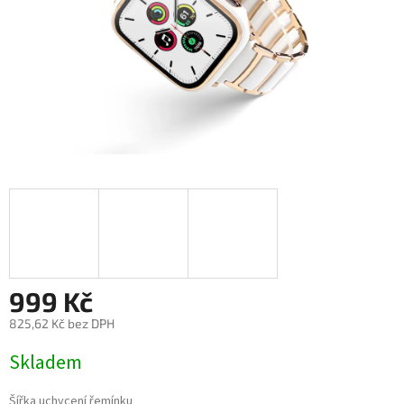
999 Kč
825,62 Kč bez DPH
Měrná
Skladem
cena:
Šířka uchycení řemínku