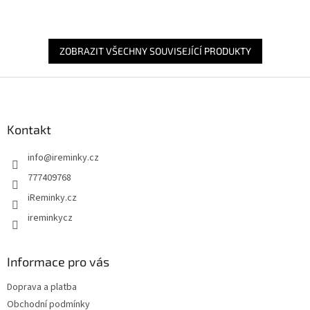
ZOBRAZIT VŠECHNY SOUVISEJÍCÍ PRODUKTY
Z
á
p
a
Kontakt
t
info
@
ireminky.cz
í
777409768
iReminky.cz
ireminkycz
Informace pro vás
Doprava a platba
Obchodní podmínky