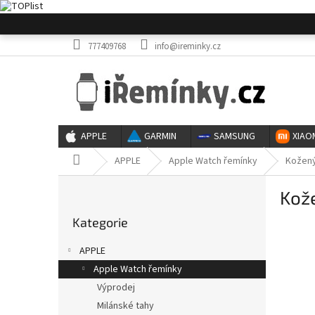
Přejít
na
obsah
777409768
info@ireminky.cz
APPLE
GARMIN
SAMSUNG
XIAO
Domů
APPLE
Apple Watch řemínky
Kožený
P
Kož
o
Přeskočit
s
Kategorie
kategorie
t
r
APPLE
a
Apple Watch řemínky
n
Výprodej
n
í
Milánské tahy