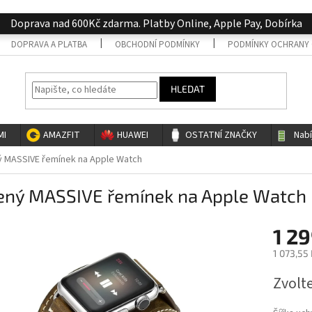
Doprava nad 600Kč zdarma. Platby Online, Apple Pay, Dobírka
DOPRAVA A PLATBA
OBCHODNÍ PODMÍNKY
PODMÍNKY OCHRANY 
HLEDAT
MI
AMAZFIT
HUAWEI
OSTATNÍ ZNAČKY
Nab
 MASSIVE řemínek na Apple Watch
ený MASSIVE řemínek na Apple Watch
1 29
1 073,55
Měrná
Zvolt
cena: