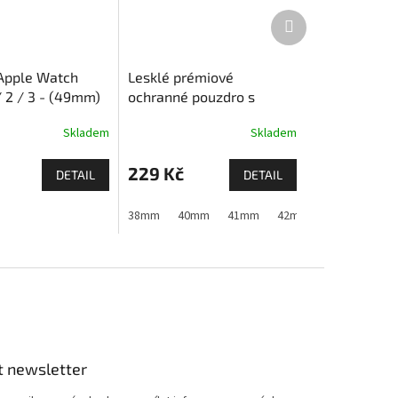
Další
produkt
Apple Watch
Lesklé prémiové
/ 2 / 3 - (49mm)
ochranné pouzdro s
tvrzeným sklem pro
Skladem
Skladem
Apple Watch
229 Kč
DETAIL
DETAIL
 11)
44mm
45mm
38mm
46mm
40mm
49mm
41mm
42mm (Apple Watch 1,2
t newsletter