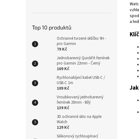
Watc
vzhl
spodn
a hn
Top 10 produktů
Klí
Ochranné tvrzené sklíčko 9H -
pro Garmin
79 Kč
Jednobarevný QuickFit řemínek
pro Garmin 22mm - Černý
169 Kč
Rychlonabíjecí kabel USB-C /
USB-C 1m
Jak
109 Kč
Vroubkovaný jednobarevný
řemínek 20mm - Bílý
139 Kč
3D ochranné sklo na Apple
Watch
129 Kč
Silikonový rychloupínací