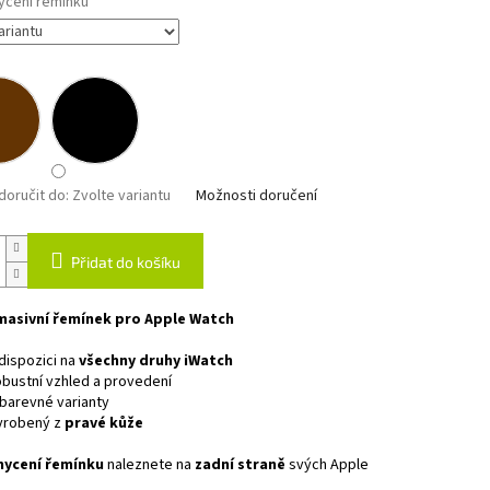
ycení řemínku
oručit do:
Zvolte variantu
Možnosti doručení
Přidat do košíku
masivní řemínek pro Apple Watch
dispozici na
všechny druhy iWatch
bustní vzhled a provedení
barevné varianty
yrobený z
pravé kůže
hycení řemínku
naleznete na
zadní straně
svých Apple