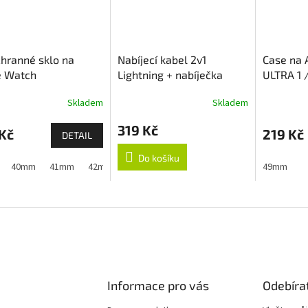
hranné sklo na
Nabíjecí kabel 2v1
Case na 
e Watch
Lightning + nabíječka
ULTRA 1 
Apple Watch
Skladem
Skladem
319 Kč
Kč
219 Kč
DETAIL
Do košíku
40mm
41mm
42mm (Apple Watch 1,2,3)
42mm (Apple Watch 10 a
49mm
Informace pro vás
Odebíra