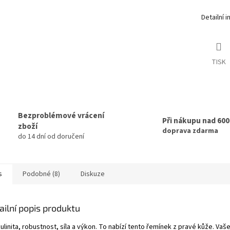
Detailní 
TISK
Bezproblémové vrácení
Při nákupu nad 60
zboží
doprava zdarma
do 14 dní od doručení
s
Podobné (8)
Diskuze
ailní popis produktu
linita, robustnost, síla a výkon. To nabízí tento řemínek z pravé kůže. Vaš