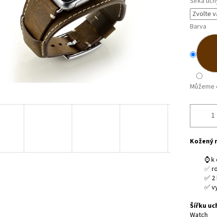
Šířka uch
Barva
Můžeme d
Kožený 
⌚ k 
✅
ro
✅ 2 
✅ v
Šířku uc
Watch