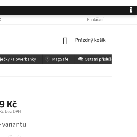
OSOBNÍCH ÚDAJŮ
JAK NAKUPOVAT
KONTAKTY
Přihlášení
REKLAMACE A 
NÁKUPNÍ
Prázdný košík
KOŠÍK
íječky / Powerbanky
MagSafe
Ostatní příslušenství
9 Kč
 Kč bez DPH
e variantu