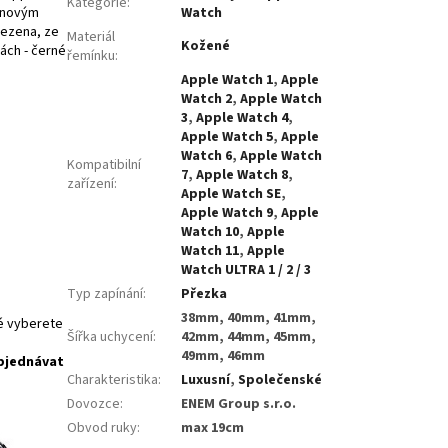
Kategorie
:
d novým
Watch
mezena, ze
Materiál
Kožené
tách - černé
řemínku
:
Apple Watch 1
,
Apple
Watch 2
,
Apple Watch
3
,
Apple Watch 4
,
Apple Watch 5
,
Apple
Watch 6
,
Apple Watch
Kompatibilní
7
,
Apple Watch 8
,
zařízení
:
Apple Watch SE
,
Apple Watch 9
,
Apple
Watch 10
,
Apple
Watch 11
,
Apple
Watch ULTRA 1 / 2 / 3
Typ zapínání
:
Přezka
38mm, 40mm, 41mm,
ré vyberete
Šířka uchycení
:
42mm, 44mm, 45mm,
49mm, 46mm
bjednávat
Charakteristika
:
Luxusní
,
Společenské
Dovozce
:
ENEM Group s.r.o.
Obvod ruky
:
max 19cm