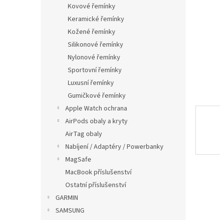
p
Kovové řemínky
a
Keramické řemínky
n
Kožené řemínky
e
Silikonové řemínky
l
Nylonové řemínky
Sportovní řemínky
Luxusní řemínky
Gumičkové řemínky
Apple Watch ochrana
AirPods obaly a kryty
AirTag obaly
Nabíjení / Adaptéry / Powerbanky
MagSafe
MacBook příslušenství
Ostatní příslušenství
GARMIN
SAMSUNG