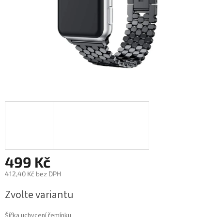
499 Kč
412,40 Kč bez DPH
Měrná
Zvolte variantu
cena:
Šířka uchycení řemínku