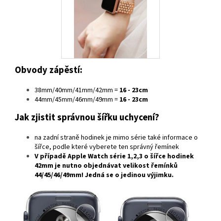
Obvody zápěstí:
38mm/40mm/41mm/42mm =
16 - 23cm
44mm/45mm/46mm/49mm =
16 - 23cm
Jak zjistit správnou šířku uchycení?
na zadní straně hodinek je mimo série také informace o
šířce, podle které vyberete ten správný řemínek
V případě
Apple Watch série 1,2,3
o šířce hodinek
42mm
je nutno objednávat velikost řemínků
44/45/46/49mm
! Jedná se o jedinou výjimku.