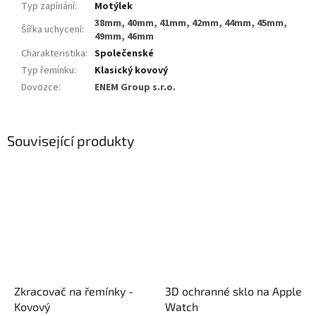
Typ zapínání
:
Motýlek
38mm, 40mm, 41mm, 42mm, 44mm, 45mm,
Šířka uchycení
:
49mm, 46mm
Charakteristika
:
Společenské
Typ řemínku
:
Klasický kovový
Dovozce
:
ENEM Group s.r.o.
Související produkty
Zkracovač na řemínky -
3D ochranné sklo na Apple
Kovový
Watch