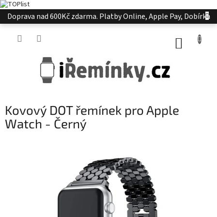
Přejít
Doprava nad 600Kč zdarma. Platby Online, Apple Pay, Dobírka
na
obsah
NÁKUP
KOŠÍK
Kovový DOT řemínek pro Apple
Watch - Černý